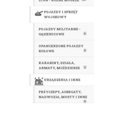
STAR - RÓŻNE MODELE
POJAZDY I SPRZĘT
WOJSKOWY
POJAZDY MILITARNE -
6
GĄSIENICOWE
OPANCERZONE POJAZDY
5
KOŁOWE
KARABINY, DZIAŁA,
2
ARMATY, MOŹDZIERZE
URZĄDZENIA I INNE
PRZYCZEPY, AGREGATY,
NADWOZIA, MOSTY I INNE
9