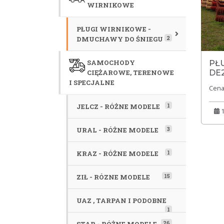
WIRNIKOWE
PŁUGI WIRNIKOWE -
2
DMUCHAWY DO ŚNIEGU
SAMOCHODY
PŁ
DE2
CIĘŻAROWE, TERENOWE
I SPECJALNE
Cena
1
JELCZ - RÓŻNE MODELE
1
3
URAL - RÓŻNE MODELE
1
KRAZ - RÓŻNE MODELE
15
ZIŁ - RÓZNE MODELE
UAZ , TARPAN I PODOBNE
1
26