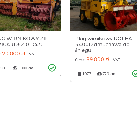
UG WIRNIKOWY ZIŁ
Pług wirnikowy ROLBA
10A ДЭ-210 D470
R400D dmuchawa do
śniegu
70 000 zł
:
+ VAT
89 000 zł
Cena:
+ VAT
985
6000 km
1977
729 km