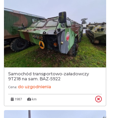
Samochód transportowo-załadowczy
9T218 na sam. BAZ-5922
do uzgodnienia
Cena:
1987
km